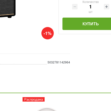
Количество
шт
КУПИТЬ
-1%
5032781142964
Распродажа