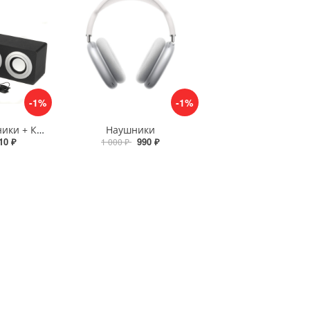
-1%
-1%
Телефон + Наушники + Колонка
Наушники
10 ₽
990 ₽
1 000 ₽