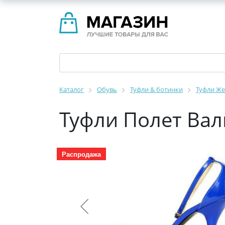
Каталог
Обувь
Туфли & ботинки
Туфли Же
Туфли Полет Ва
Распродажа