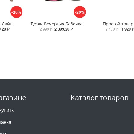
-20%
-20%
а Лайн
Туфли Вечерняя Бабочка
Простой товар
9.20 ₽
2 399.20 ₽
1 920 
2 999 ₽
2 400 ₽
агазине
Каталог товаров
купить
тавка
 мы