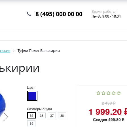
Время работы:
8 (495) 000 00 00
Пн-Вс 9:00 - 18:04
нские
Туфли Полет Валькирии
лькирии
Цвет
2 499 ₽
1 999.20 
Размеры обуви
35
36
37
38
Скидка 499.80 ₽
39