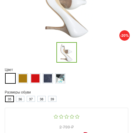
-20%
Цвет
Размеры обуви
35
36
37
38
39
2 799 ₽